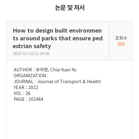
논문 및 저서
How to design built environmen
ts around parks that ensure ped
조회수
350
estrian safety
2023-02-16 11:24:28
AUTHOR : 우아영, Chia-Yuan Yu
ORGANIZATION :
JOURNAL : Journal of Transport & Health
YEAR : 2022
VOL : 26
PAGE : 101464