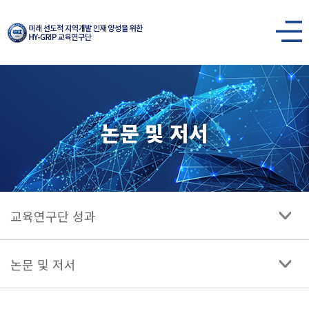
한양대학교
미래
사이트맵
열기
선도적
지역개발
논문 및 저서
인재
양성을
위한
HY-
교육연구단 성과
GRIP
교육연구단
논문 및 저서