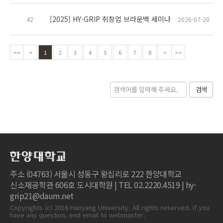
[2025] HY-GRIP 취창업 브라운백 세미나
42
2026-07-20
<<
<
1
2
3
4
5
6
7
8
>
>>
검색
주소 (04763) 서울시 성동구 왕십리로 222 한양대학교
신소재공학관 606호 도시대학원 | TEL 02.2220.4519 | hy-
grip21@daum.net
Copyrights (c) 2016 Hanyang University. All rights reserved. If you
have any question, end email to webmaster.