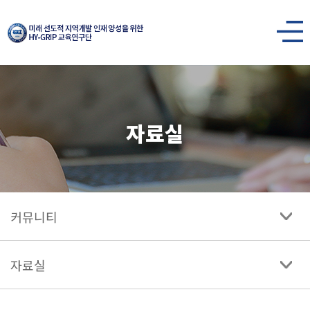
한양대학교
미래
사이트맵
열기
선도적
지역개발
자료실
인재
양성을
위한
HY-
커뮤니티
GRIP
교육연구단
자료실