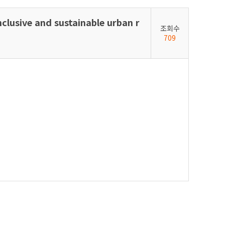
clusive and sustainable urban r
조회수
709