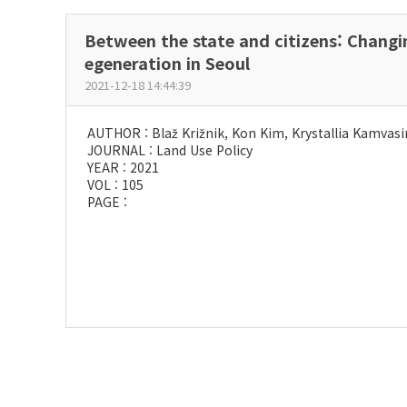
Between the state and citizens: Changin
egeneration in Seoul
2021-12-18 14:44:39
AUTHOR : Blaž Križnik, Kon Kim, Krystallia Kamvas
JOURNAL : Land Use Policy
YEAR : 2021
VOL : 105
PAGE :