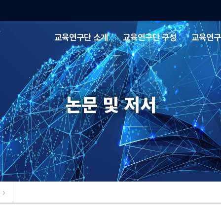
한양대학교
교육연구단 소개
교육연구단 구성
교육연구
미래
선도적
지역개발
논문 및 저서
인재
양성을
위한
HY-
GRIP
교육연구단