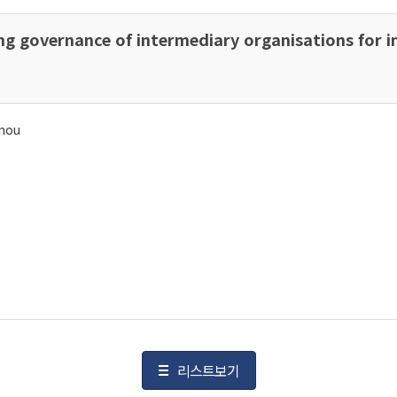
g governance of intermediary organisations for in
inou
리스트보기