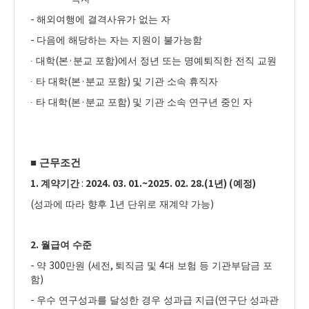
-
해외여행에 결격사유가 없는 자
-
다음에 해당하는 자는 지원이 불가능함
(
·
)
∙
대학
본
분교 포함
에서 정년 또는 명예퇴직한 전직 교원
(
·
)
∙
타 대학
본
분교 포함
및 기관 소속 휴직자
(
·
)
∙
타 대학
본
분교 포함
및 기관 소속 연구년 중인 자
■
근무조건
1.
:
2024. 03. 01.~2025. 02. 28.(1
) (
)
계약기간
년
예정
(
1
)
성과에 따라 향후
년 단위로 재계약 가능
2.
월급여 수준
-
300
(
,
4
약
만원
세전
퇴직금 및
대 보험 등 기관부담금 포
)
함
-
(
우수 연구성과를 달성한 경우 성과급 지급
연구단 성과관