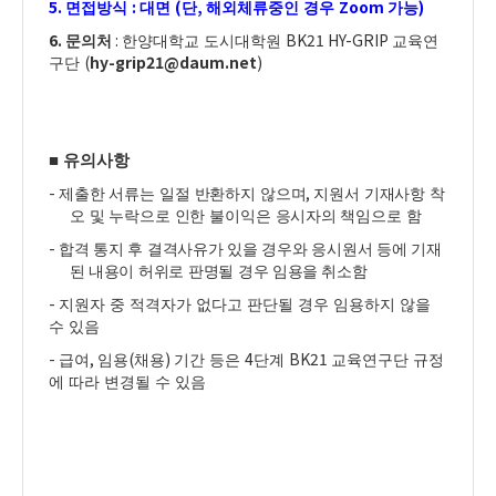
5.
:
(
,
Zoom
)
면접방식
대면
단
해외체류중인 경우
가능
6.
:
BK21 HY-GRIP
문의처
한양대학교 도시대학원
교육연
(
hy-grip21@daum.net
)
구단
■
유의사항
-
,
제출한 서류는 일절 반환하지 않으며
지원서 기재사항 착
오 및 누락으로 인한 불이익은 응시자의
책임으로 함
-
합격 통지 후 결격사유가 있을 경우와 응시원서 등에 기재
된 내용이 허위로 판명될 경우 임용을
취소함
-
지원자 중 적격자가 없다고 판단될 경우 임용하지 않을
수 있음
-
,
(
)
4
BK21
급여
임용
채용
기간 등은
단계
교육연구단 규정
에 따라 변경될 수 있음