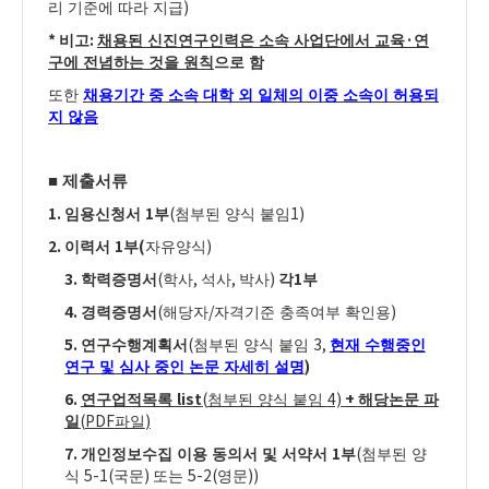
)
리 기준에 따라 지급
*
:
·
비고
채용된 신진연구인력은 소속 사업단에서 교육
연
구에 전념하는 것을 원칙
으로 함
또한
채용기간 중 소속 대학 외 일체의 이중 소속이 허용되
지 않음
■
제출서류
1.
1
(
1)
임용신청서
부
첨부된 양식 붙임
2.
1
(
)
이력서
부
자유양식
3.
(
,
,
)
1
학력증명서
학사
석사
박사
각
부
4.
(
/
)
경력증명서
해당자
자격기준 충족여부 확인용
5.
(
3,
연구수행계획서
첨부된 양식 붙임
현재 수행중인
)
연구 및 심사 중인 논문 자세히 설명
6.
list
(
4)
+
연구업적목록
첨부된 양식 붙임
해당논문 파
(PDF
)
일
파일
7.
1
(
개인정보수집 이용 동의서 및 서약서
부
첨부된 양
5-1(
)
5-2(
))
식
국문
또는
영문