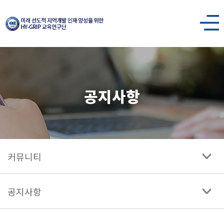
한양대학교
미래
사이트맵
열기
선도적
지역개발
공지사항
인재
양성을
위한
HY-
커뮤니티
GRIP
교육연구단
공지사항