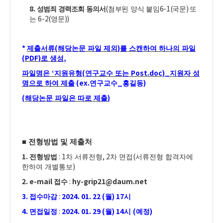
8.
(
6-1(
)
성범죄 경력조회 동의서
첨부된 양식 붙임
국문
또
6-2(
))
는
영문
*
(
)
제출서류
해당논문 파일 제외
를 스캔하여 하나의 파일
(PDF)
,
로 생성
‘
(
Post.doc)_
파일명은
지원유형
연구교수 또는
지원자 성
(ex.
_
)
명으로 하여 제출
연구교수
홍길동
(
)
해당논문 파일은 따로 제출
■
전형방법 및 제출처
1.
: 1
, 2
(
전형방법
차 서류전형
차 면접
서류전형 합격자에
)
한하여 개별통보
2. e-mail
:
hy-grip21@daum.net
접수
3.
:
2024. 01. 22 (
) 17
접수마감
월
시
4.
:
2024. 01. 29 (
) 14
(
)
면접일정
월
시
예정