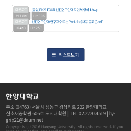
다운로드
[붙임]BK21 FOUR 신진연구인력 지원서 양식 1.hwp
397.8KB
Hit 306
다운로드
신진연구인력(연구교수 또는 Post.doc)채용 공고문.pdf
104KB
Hit 257
리스트보기
주소 (04763) 서울시 성동구 왕십리로 222 한양대학교
신소재공학관 606호 도시대학원 | TEL 02.2220.4519 | hy-
grip21@daum.net
Copyrights (c) 2016 Hanyang University. All rights reserved. If you
have any question, end email to webmaster.