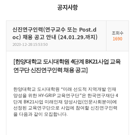
공지사항
신진연구인력(연구교수 또는 Post.d
조회수
oc) 채용 공고 안내 (24.01.29.까지)
1690
2023-12-28 15:53:50
[
4
BK21
한양대학교 도시대학원
단계
사업 교육
]
연구단 신진연구인력 채용 공고
“
한양대학교 도시대학원
미래 선도적 지역개발 인재
HY-GRIP
”
4
양성을 위한
교육연구단
은 한국연구재단
BK21
(
)
단계
사업 미래인재 양성사업
인문사회분야
에
선정된 교육연구단으로 사업에 참여할 신진연구인력
.
을 다음과 같이 모집합니다