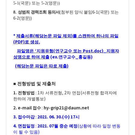
5-1(
국문
)
또는
5-2(
영문
))
(
6-1(
)
8.
성범죄 경력조회 동의서
첨부된 양식 붙임
국문
또는
6-2(
))
영문
*
(
)
제출서류
해당논문 파일 제외
를 스캔하여 하나의 파일
(PDF)
,
로 생성
‘
(
Post.doc)_
파일명은
지원유형
연구교수 또는
지원자
(ex.
_
)
성명으로 하여 제출
연구교수
홍길동
(
)
해당논문 파일은 따로 제출
■
전형방법 및 제출처
1.
: 1
, 2
(
전형방법
차 서류전형
차 면접
서류전형 합격자에
)
한하여 개별통보
2. e-mail
:
hy-grip21@daum.net
접수
3.
:
2021. 06. 30.(
) 17
접수마감
수
시
4.
:
2021. 07
(
면접일정
월 중순 예정
상황에 따라 일정 변동
)
이 될 수 있음