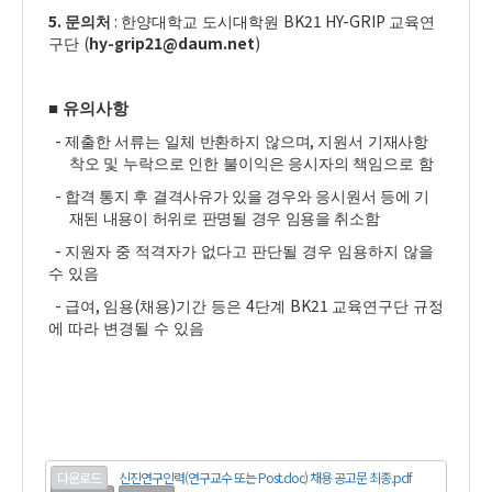
5.
:
BK21 HY-GRIP
문의처
한양대학교 도시대학원
교육연
(
hy-grip21@daum.net
)
구단
■
유의사항
-
,
제출한 서류는 일체 반환하지 않으며
지원서 기재사항
착오 및 누락으로 인한 불이익은 응시자의
책임으로 함
-
합격 통지 후 결격사유가 있을 경우와 응시원서 등에 기
재된 내용이 허위로 판명될 경우 임용을
취소함
-
지원자 중 적격자가 없다고 판단될 경우 임용하지 않을
수 있음
-
,
(
)
4
BK21
급여
임용
채용
기간 등은
단계
교육연구단 규정
에 따라 변경될 수 있음
다운로드
신진연구인력(연구교수 또는 Post.doc) 채용 공고문 최종.pdf