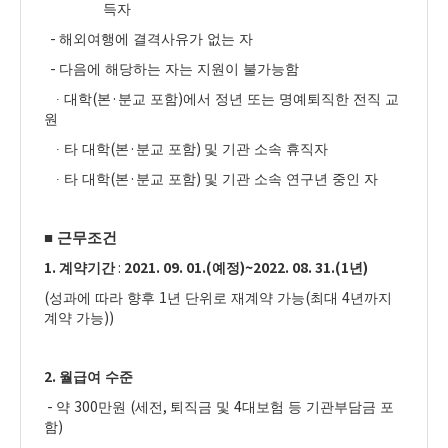
득자
-
해외여행에 결격사유가 없는 자
-
다음에 해당하는 자는 지원이 불가능함
(
·
)
∙
대학
본
분교 포함
에서 정년 또는 명예퇴직한 전직 교
원
(
·
)
∙
타 대학
본
분교 포함
및 기관 소속 휴직자
(
·
)
∙
타 대학
본
분교 포함
및 기관 소속 연구년 중인 자
■
근무조건
1.
:
2021. 09. 01.(
)~2022. 08. 31.(1
)
계약기간
예정
년
(
1
(
4
성과에 따라 향후
년 단위로 재계약 가능
최대
년까지
))
계약 가능
2.
월급여 수준
-
300
(
,
4
약
만원
세전
퇴직금 및
대보험 등 기관부담금 포
)
함