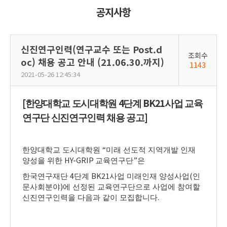
공지사항
신진연구인력(연구교수 또는 Post.d
조회수
oc) 채용 공고 안내 (21.06.30.까지)
1143
2021-05-26 12:45:34
[
4
BK21
한양대학교 도시대학원
단계
사업 교육
]
연구단 신진연구인력 채용 공고
“
한양대학교 도시대학원
미래 선도적 지역개발 인재
HY-GRIP
”
양성을 위한
교육연구단
은
4
BK21
(
한국연구재단
단계
사업 미래인재 양성사업
인
)
문사회분야
에 선정된 교육연구단으로 사업에 참여할
.
신진연구인력을 다음과 같이 모집합니다