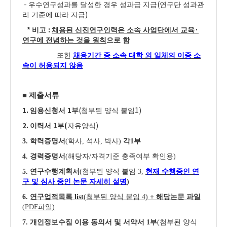
-
(
우수연구성과를 달성한 경우 성과급 지급
연구단 성과관
)
리 기준에 따라 지급
*
:
·
비고
채용된 신진연구인력은 소속 사업단에서 교육
연구에 전념하는 것을 원칙
으로 함
또한
채용기간 중 소속 대학 외 일체의 이중 소
속이 허용되지 않음
■
제출서류
1.
1
(
1)
임용신청서
부
첨부된 양식 붙임
2.
1
(
)
이력서
부
자유양식
3.
학력증명서
(
학사
,
석사
,
박사
)
각
1
부
4.
경력증명서
(
해당자
/
자격기준 충족여부 확인용
)
5.
연구수행계획서
(
첨부된 양식 붙임
3,
현재 수행중인 연
구 및 심사 중인 논문 자세히 설명
)
6.
연구업적목록
list
(
첨부된 양식 붙임
4)
+
해당논문 파일
(PDF
파일
)
7.
개인정보수집 이용 동의서 및 서약서
1
부
(
첨부된 양식