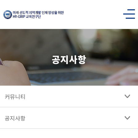
한양대학교
미래
사이트맵
열기
선도적
지역개발
공지사항
인재
양성을
위한
HY-
커뮤니티
GRIP
교육연구단
공지사항