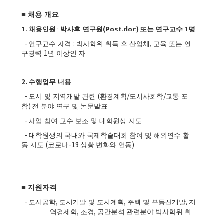
■
채용 개요
1.
:
(Post.doc)
1
채용인원
박사후 연구원
또는 연구교수
명
-
:
,
연구교수 자격
박사학위 취득 후 산업체
교육 또는 연
1
구경력
년 이상인 자
2.
수행업무 내용
-
(
/
/
도시 및 지역개발 관련
환경계획
도시사회학
교통 포
)
함
전 분야 연구 및 논문발표
-
사업 참여 교수 보조 및 대학원생 지도
-
대학원생의 국내와 국제학술대회 참여 및 해외연수 활
(
-19
)
동 지도
코로나
상황 변화와 연동
■
지원자격
-
,
,
,
도시공학
도시개발 및 도시계획
주택 및 부동산개발
지
,
,
역경제학
조경
공간분석 관련분야 박사학위 취